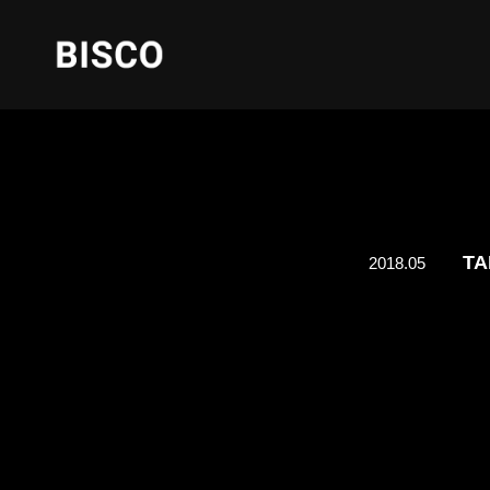
T
2018.05